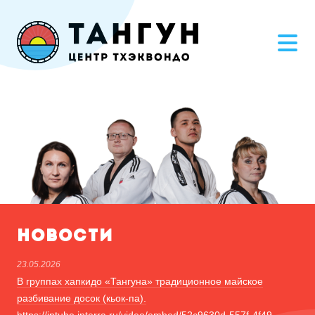
Новости
23.05.2026
В группах хапкидо «Тангуна» традиционное майское
разбивание досок (кьок-па).