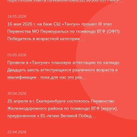
https://intube.interra.ru/video/embed/52c9630d-557f-4f49-…
16.05.2026
16 мая 2026 г. на базе СШ «Тангун» прошел III этап
Первенства МО Первоуральск по тхэквондо ВТФ (ОФП).
Победитель в возрастной категории …
03.05.2026
Провели в «Тангуне» плановую аттестацию по хапкидо.
Двадцать шесть аттестующихся различного возраста и
квалификации - пока для нас это рек…
30.04.2026
25 апреля в г. Екатеринбурге состоялось Первенство
Железнодорожного района по тхэквондо ВТФ (керуги),
приуроченное к 81-летию Великой Побед…
22.04.2026