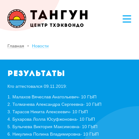
Главная
Новости
Результаты
Кто аттестовался 09.11.2019:
1. Малахов Вячеслав Анатольевич- 10 ГЫП
2. Толмачева Александра Сергеевна- 10 ГЫП
3. Тарасов Никита Алексеевич- 10 ГЫП
4. Бухарова Лолла Юсуфжоновна- 10 ГЫП
5. Булычева Виктория Максимовна- 10 ГЫП
6. Никулина Полина Владимировна- 10 ГЫП